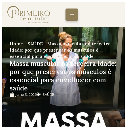
Home
-
SAÚDE
-
Massa muscular na terceira
idade: por que preservar os músculos é
essencial para envelhecer com saúde
Massa muscular na terceira idade:
por que preservar os músculos é
essencial para envelhecer com
saúde
julho 3, 2026
SAÚDE